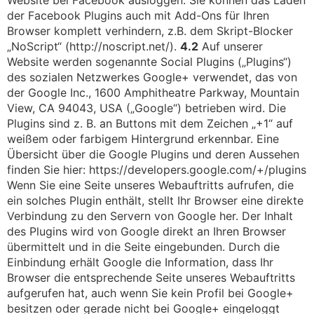
Website bei Facebook ausloggen. Sie können das Laden
der Facebook Plugins auch mit Add-Ons für Ihren
Browser komplett verhindern, z.B. dem Skript-Blocker
„NoScript“ (http://noscript.net/).
4.2
Auf unserer
Website werden sogenannte Social Plugins („Plugins“)
des sozialen Netzwerkes Google+ verwendet, das von
der Google Inc., 1600 Amphitheatre Parkway, Mountain
View, CA 94043, USA („Google“) betrieben wird. Die
Plugins sind z. B. an Buttons mit dem Zeichen „+1“ auf
weißem oder farbigem Hintergrund erkennbar. Eine
Übersicht über die Google Plugins und deren Aussehen
finden Sie hier: https://developers.google.com/+/plugins
Wenn Sie eine Seite unseres Webauftritts aufrufen, die
ein solches Plugin enthält, stellt Ihr Browser eine direkte
Verbindung zu den Servern von Google her. Der Inhalt
des Plugins wird von Google direkt an Ihren Browser
übermittelt und in die Seite eingebunden. Durch die
Einbindung erhält Google die Information, dass Ihr
Browser die entsprechende Seite unseres Webauftritts
aufgerufen hat, auch wenn Sie kein Profil bei Google+
besitzen oder gerade nicht bei Google+ eingeloggt